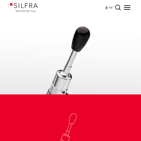
it
Home
Collezioni Prodotti Silfra
Push Taps
QUiK_Clinico