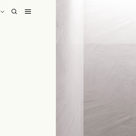
Home
Collezioni Prodotti Silfra
Bath Wastes