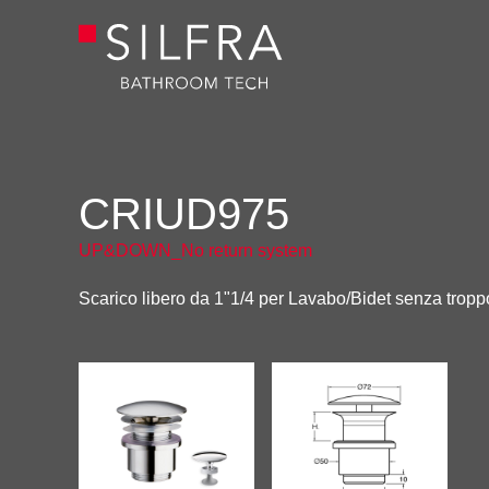
CRIUD975
UP&DOWN_No return system
Scarico libero da 1"1/4 per Lavabo/Bidet senza tropp