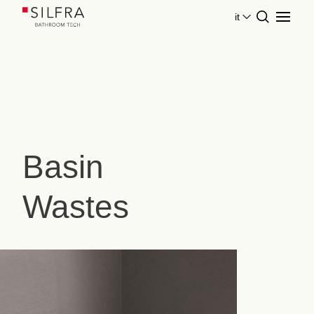
it
Home
Collezioni Prodotti Silfra
Basin Wastes
Basin
Wastes