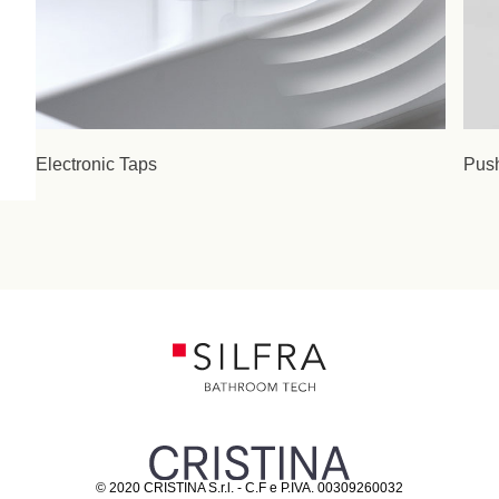
Electronic Taps
Pus
© 2020 CRISTINA S.r.l. - C.F e P.IVA. 00309260032